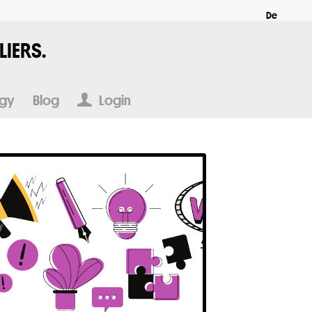
De
IERS.
ogy
Blog
Login