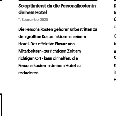
So optimierst du die Personalkosten in
D
deinem Hotel
M
G
11. September 2020
2
Die Personalkosten gehören unbestritten zu
O
den größten Kostenfaktoren in einem
a
Hotel. Der effektive Einsatz von
g
Mitarbeitern - zur richtigen Zeit am
S
richtigen Ort - kann dir helfen, die
z
Personalkosten in deinem Hotel zu
i
reduzieren.
H